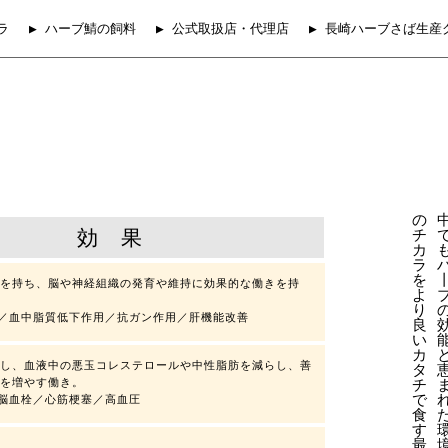
ラ
▶ ハーブ鯖の飼料
▶ 公式取扱店・代理店
▶ 長崎ハーブさば生産
の
効 果
チ
カ
ラ
を
を持ち、脳や神経組織の発育や維持に効果的な働きを持
よ
り
／血中脂質低下作用／抗ガン作用／肝機能改善
良
い
カ
し、血液中の悪玉コレステロールや中性脂肪を減らし、善
タ
チ
を増やす働き。
で
脳血栓／心筋梗塞／高血圧
食
す
最