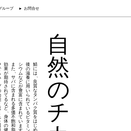
グループ
▶ お問合せ
自
然
中
効
ま
シ
後
鯖
で
果
た
ウ
の
に
、
も
が
ム
滋
は
、
サ
ハ
期
な
養
の
バ
良
丨
待
ど
に
に
質
ブ
さ
が
用
含
な
の
れ
豊
い
ま
タ
効
て
富
ら
れ
ン
能
る
に
れ
チ
る
パ
と
な
含
て
多
ク
恵
ど
ま
い
、
価
質
ま
れ
る
身
不
を
れ
て
ビ
体
飽
は
た
い
タ
の
和
じ
環
ま
ミ
健
脂
め
境
す
ン