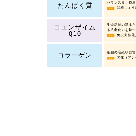
バランス良く摂取
たんぱく質
骨粗しょう
効 能
生命活動の基本と
コエンザイム
る抗老化力を持つ
Q10
免疫力強化
効 能
細胞の増殖や器官
コラーゲン
老化（アン
効 能