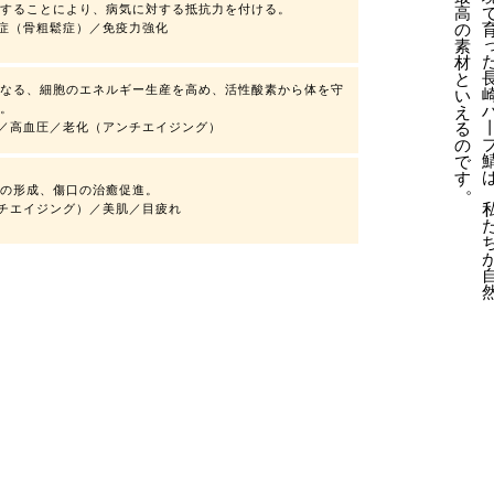
することにより、病気に対する抵抗力を付ける。
高
の
症（骨粗鬆症）／免疫力強化
素
材
と
なる、細胞のエネルギー生産を高め、活性酸素から体を守
い
。
え
る
／高血圧／老化（アンチエイジング）
の
で
す
。
の形成、傷口の治癒促進。
チエイジング）／美肌／目疲れ