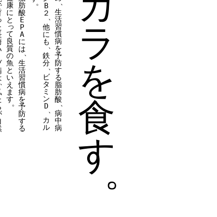
カ
、
。
康
肪
で
B
生
に
酸
育
２
、
っ
活
と
E
ラ
っ
習
P
他
た
慣
て
A
に
長
病
良
に
も
崎
、
を
質
は
ハ
、
鉄
予
の
丨
を
生
分
防
魚
ブ
、
活
す
と
鯖
ビ
習
る
い
は
、
タ
慣
脂
え
ミ
病
肪
私
ま
ン
を
酸
た
す
食
、
。
D
予
ち
、
病
防
が
カ
中
す
自
ル
病
る
然
す
。