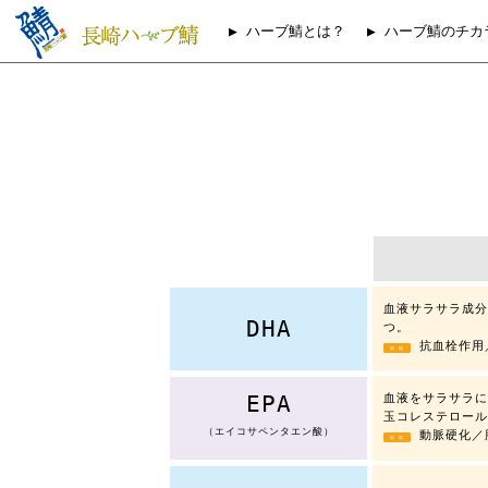
▶︎ ハーブ鯖とは？
▶ ハーブ鯖のチカ
血液サラサラ成分
DHA
つ。
抗血栓作用
効 能
EPA
血液をサラサラに
玉コレステロール
（エイコサペンタエン酸）
動脈硬化／
効 能